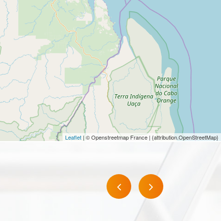
Leaflet
| © Openstreetmap France | {attribution.OpenStreetMap}