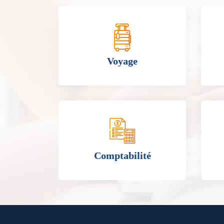
ire
Voyage
ue
Comptabilité