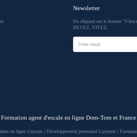
Newsletter
om
En cliquant sur le bouton "S'inscr
REVEZ, VIVEZ.
Formation agent d'escale en ligne Dom-Tom et France
tion en ligne Guyane
|
Développement personnel Cayenne
|
Formati