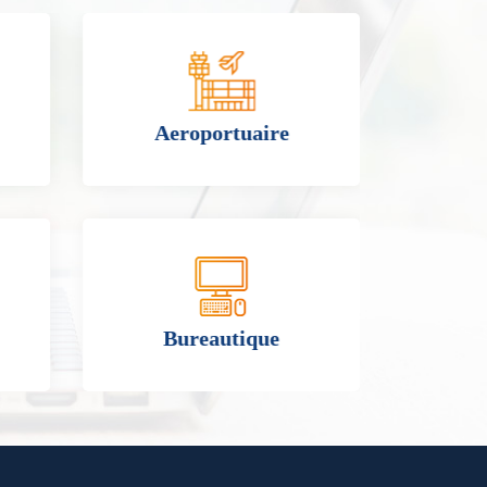
Aeroportuaire
Bureautique
C