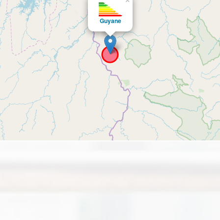
×
Guyane