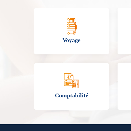
ire
Voyage
ue
Comptabilité