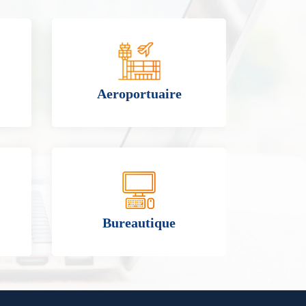
Aeroportuaire
Bureautique
C