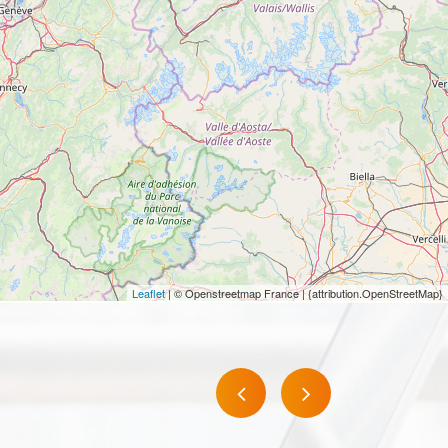
Leaflet
| © Openstreetmap France | {attribution.OpenStreetMap}