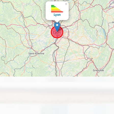
×
Lyon