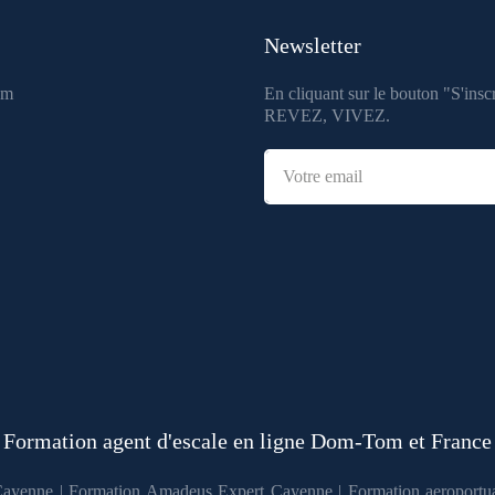
Newsletter
om
En cliquant sur le bouton "S'inscr
REVEZ, VIVEZ.
Formation agent d'escale en ligne Dom-Tom et France
Cayenne
|
Formation Amadeus Expert Cayenne
|
Formation aeroportu